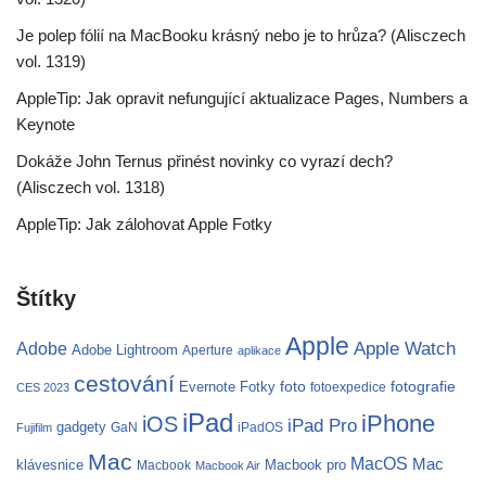
Je polep fólií na MacBooku krásný nebo je to hrůza? (Alisczech
vol. 1319)
AppleTip: Jak opravit nefungující aktualizace Pages, Numbers a
Keynote
Dokáže John Ternus přinést novinky co vyrazí dech?
(Alisczech vol. 1318)
AppleTip: Jak zálohovat Apple Fotky
Štítky
Apple
Apple Watch
Adobe
Adobe Lightroom
Aperture
aplikace
cestování
fotografie
Evernote
Fotky
foto
fotoexpedice
CES 2023
iPad
iPhone
iOS
iPad Pro
gadgety
GaN
iPadOS
Fujifilm
Mac
MacOS
Mac
klávesnice
Macbook pro
Macbook
Macbook Air