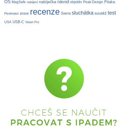
OS
nabíječka
návod
Pitaka
MagSafe
objektiv
Peak Design
nabíjení
recenze
test
sluchátka
soutěž
Sierra
praxe
Pixelmator
USB-C
USA
Vision Pro