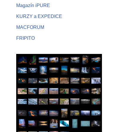
Magazín iPURE
KURZY a EXPEDICE
MACFORUM
FRIPITO