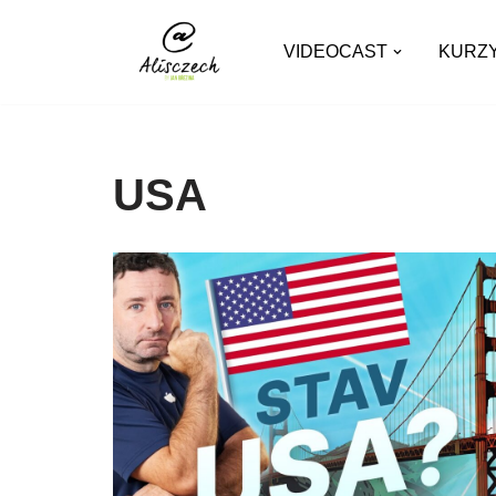
VIDEOCAST
KURZ
Přeskočit
na
obsah
USA