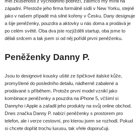
měl zkušenosti z východního pobřeží, zatímco my mířili na
západní. Přestože jeho firma formálně sídlí v New Yorku, stejně
jako v našem případě má silné kořeny v Česku. Dany designuje
a šije peněženky, pouzdra a aktovky u nás doma a prodává je
po celém světě. Oba dva jste rozjížděli startup, oba jsme to
dělali srdcem a tak jsem si od něj pořídil první peněženku.
Peněženky Danny P.
Jsou to designové kousky ušité ze špičkové italské kůže,
promyšlené do posledního detailu, nádherně zabalené a
prodávané s příběhem. Protože první model vznikl jako
kombinace peněženky a pouzdra na iPhone 5, včšiml si
Dannyho i Apple a zařadil jeho produkty na svůj online obchod.
Dnes značka Danny P. nabízí peněženky s prostorem pro
telefon, ale i verze cestovní, pro kterou jsem se rozhodl. Pokud
si chcete dopřát trochu luxusu, tak vřele doporučuji.