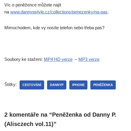
Víc o peněžence můžete najít
na
www.dannypstyle.cz/collections/penezenky/na-pas
.
Mimochodem, kde vy nosíte telefon nebo třeba pas?
Soubory ke stažení:
MP4 HD verze
–
MP3 verze
Štítky:
CESTOVÁNÍ
DANNYP
IPHONE
PENĚŽENKA
2 komentáře na “Peněženka od Danny P.
(Alisczech vol.11)”