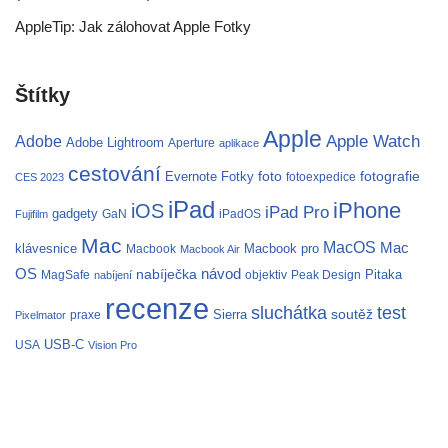
AppleTip: Jak zálohovat Apple Fotky
Štítky
Apple
Apple Watch
Adobe
Adobe Lightroom
Aperture
aplikace
cestování
fotografie
Evernote
Fotky
foto
fotoexpedice
CES 2023
iPad
iPhone
iOS
iPad Pro
gadgety
GaN
iPadOS
Fujifilm
Mac
MacOS
Mac
klávesnice
Macbook pro
Macbook
Macbook Air
OS
nabíječka
návod
Pitaka
MagSafe
objektiv
Peak Design
nabíjení
recenze
test
sluchátka
soutěž
Sierra
praxe
Pixelmator
USB-C
USA
Vision Pro