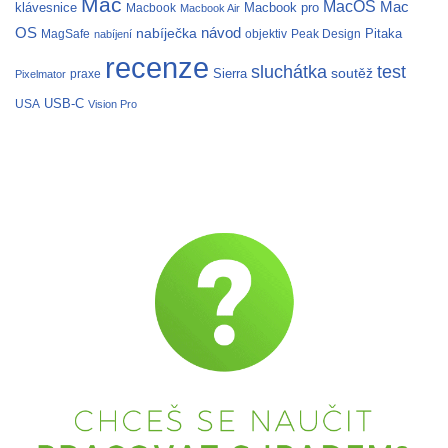
Mac
MacOS
Mac
klávesnice
Macbook pro
Macbook
Macbook Air
OS
nabíječka
návod
Pitaka
MagSafe
objektiv
Peak Design
nabíjení
recenze
test
sluchátka
soutěž
Sierra
praxe
Pixelmator
USB-C
USA
Vision Pro