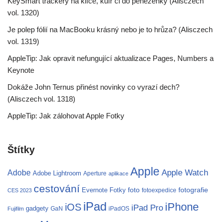
KeySmart trackery na klíče, kufr či do peněženky (Alisczech
vol. 1320)
Je polep fólií na MacBooku krásný nebo je to hrůza? (Alisczech
vol. 1319)
AppleTip: Jak opravit nefungující aktualizace Pages, Numbers a
Keynote
Dokáže John Ternus přinést novinky co vyrazí dech?
(Alisczech vol. 1318)
AppleTip: Jak zálohovat Apple Fotky
Štítky
Apple
Apple Watch
Adobe
Adobe Lightroom
Aperture
aplikace
cestování
fotografie
Evernote
Fotky
foto
fotoexpedice
CES 2023
iPad
iPhone
iOS
iPad Pro
gadgety
GaN
iPadOS
Fujifilm