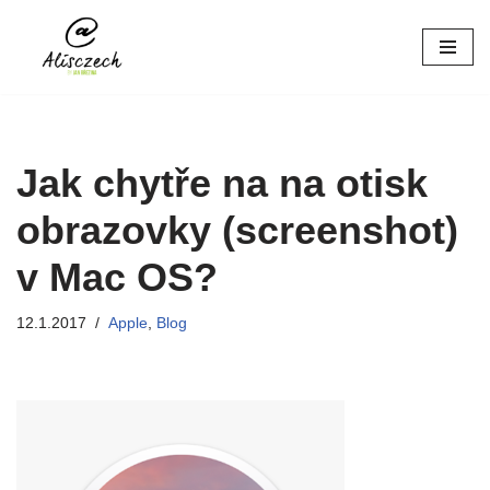
Přeskočit
na
obsah
Jak chytře na na otisk
obrazovky (screenshot)
v Mac OS?
12.1.2017
Apple
,
Blog