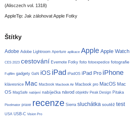
(Alisczech vol. 1318)
AppleTip: Jak zálohovat Apple Fotky
Štítky
Apple
Apple Watch
Adobe
Adobe Lightroom
Aperture
aplikace
cestování
fotografie
Evernote
Fotky
foto
fotoexpedice
CES 2023
iPad
iPhone
iOS
iPad Pro
gadgety
GaN
iPadOS
Fujifilm
Mac
MacOS
Mac
klávesnice
Macbook pro
Macbook
Macbook Air
OS
nabíječka
návod
Pitaka
MagSafe
objektiv
Peak Design
nabíjení
recenze
test
sluchátka
soutěž
Sierra
praxe
Pixelmator
USB-C
USA
Vision Pro