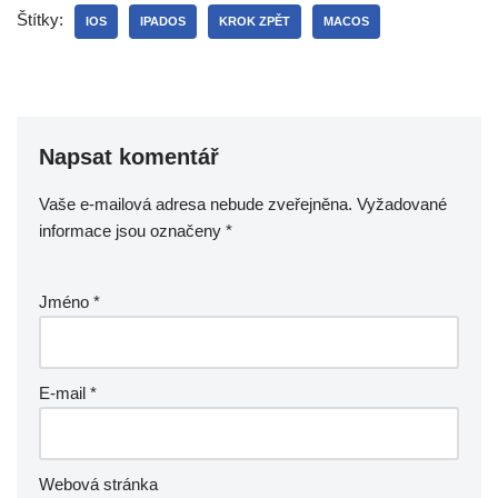
Štítky:
IOS
IPADOS
KROK ZPĚT
MACOS
Napsat komentář
Vaše e-mailová adresa nebude zveřejněna.
Vyžadované
informace jsou označeny
*
Jméno
*
E-mail
*
Webová stránka