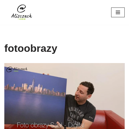
Přeskočit
na
obsah
fotoobrazy