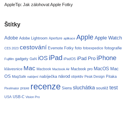
AppleTip: Jak zálohovat Apple Fotky
Štítky
Apple
Apple Watch
Adobe
Adobe Lightroom
Aperture
aplikace
cestování
fotografie
Evernote
Fotky
foto
fotoexpedice
CES 2023
iPad
iPhone
iOS
iPad Pro
gadgety
GaN
iPadOS
Fujifilm
Mac
MacOS
Mac
klávesnice
Macbook pro
Macbook
Macbook Air
OS
nabíječka
návod
Pitaka
MagSafe
objektiv
Peak Design
nabíjení
recenze
test
sluchátka
soutěž
Sierra
praxe
Pixelmator
USB-C
USA
Vision Pro