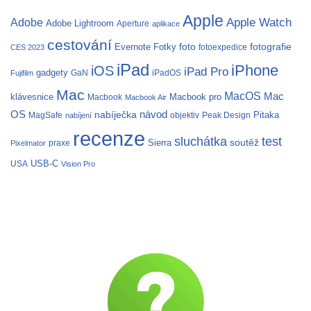
Apple
Apple Watch
Adobe
Adobe Lightroom
Aperture
aplikace
cestování
fotografie
Evernote
Fotky
foto
fotoexpedice
CES 2023
iPad
iPhone
iOS
iPad Pro
gadgety
GaN
iPadOS
Fujifilm
Mac
MacOS
Mac
klávesnice
Macbook pro
Macbook
Macbook Air
OS
nabíječka
návod
Pitaka
MagSafe
objektiv
Peak Design
nabíjení
recenze
test
sluchátka
soutěž
Sierra
praxe
Pixelmator
USB-C
USA
Vision Pro