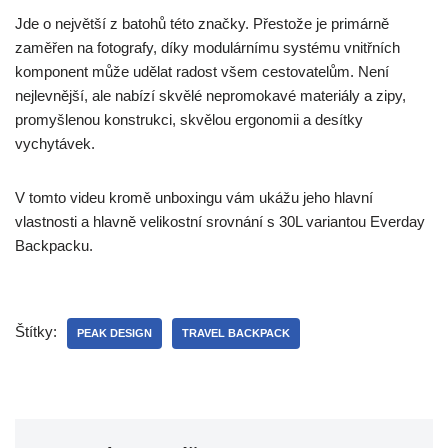
Jde o největší z batohů této značky. Přestože je primárně
zaměřen na fotografy, díky modulárnímu systému vnitřních
komponent může udělat radost všem cestovatelům. Není
nejlevnější, ale nabízí skvělé nepromokavé materiály a zipy,
promyšlenou konstrukci, skvělou ergonomii a desítky
vychytávek.
V tomto videu kromě unboxingu vám ukážu jeho hlavní
vlastnosti a hlavně velikostní srovnání s 30L variantou Everday
Backpacku.
Štítky:
PEAK DESIGN
TRAVEL BACKPACK