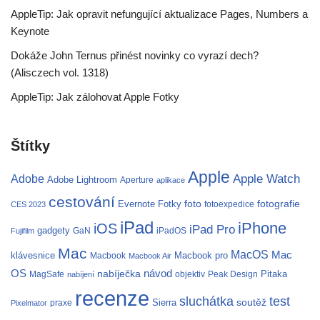
AppleTip: Jak opravit nefungující aktualizace Pages, Numbers a
Keynote
Dokáže John Ternus přinést novinky co vyrazí dech?
(Alisczech vol. 1318)
AppleTip: Jak zálohovat Apple Fotky
Štítky
Apple
Apple Watch
Adobe
Adobe Lightroom
Aperture
aplikace
cestování
fotografie
Evernote
Fotky
foto
fotoexpedice
CES 2023
iPad
iPhone
iOS
iPad Pro
gadgety
GaN
iPadOS
Fujifilm
Mac
MacOS
Mac
klávesnice
Macbook pro
Macbook
Macbook Air
OS
nabíječka
návod
Pitaka
MagSafe
objektiv
Peak Design
nabíjení
recenze
test
sluchátka
soutěž
Sierra
praxe
Pixelmator