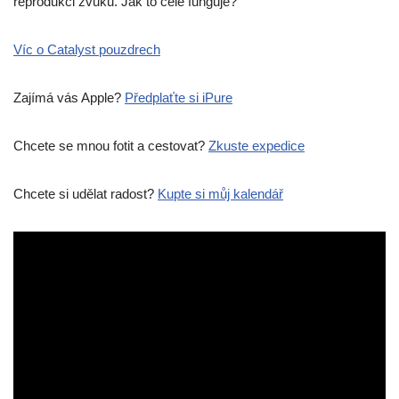
reprodukci zvuku. Jak to celé funguje?
Víc o Catalyst pouzdrech
Zajímá vás Apple?
Předplaťte si iPure
Chcete se mnou fotit a cestovat?
Zkuste expedice
Chcete si udělat radost?
Kupte si můj kalendář