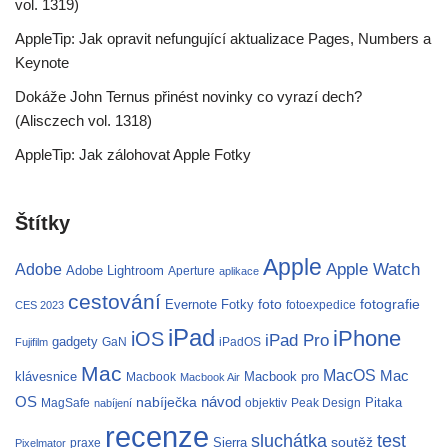
vol. 1319)
AppleTip: Jak opravit nefungující aktualizace Pages, Numbers a
Keynote
Dokáže John Ternus přinést novinky co vyrazí dech?
(Alisczech vol. 1318)
AppleTip: Jak zálohovat Apple Fotky
Štítky
Apple
Apple Watch
Adobe
Adobe Lightroom
Aperture
aplikace
cestování
fotografie
Evernote
Fotky
foto
fotoexpedice
CES 2023
iPad
iPhone
iOS
iPad Pro
gadgety
GaN
iPadOS
Fujifilm
Mac
MacOS
Mac
klávesnice
Macbook pro
Macbook
Macbook Air
OS
nabíječka
návod
Pitaka
MagSafe
objektiv
Peak Design
nabíjení
recenze
test
sluchátka
soutěž
Sierra
praxe
Pixelmator