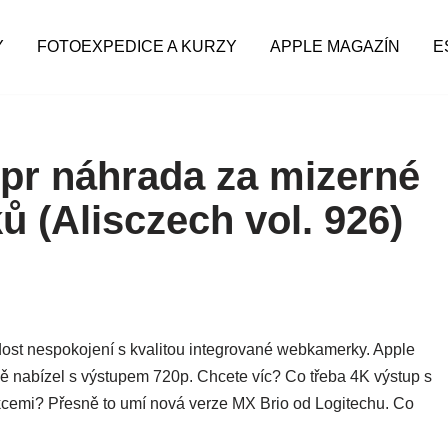
Y
FOTOEXPEDICE A KURZY
APPLE MAGAZÍN
E
upr náhrada za mizerné
(Alisczech vol. 926)
dost nespokojení s kvalitou integrované webkamerky. Apple
ě nabízel s výstupem 720p. Chcete víc? Co třeba 4K výstup s
kcemi? Přesně to umí nová verze MX Brio od Logitechu. Co