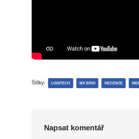
Štítky:
LOGITECH
MX BRIO
RECENZE
WE
Napsat komentář