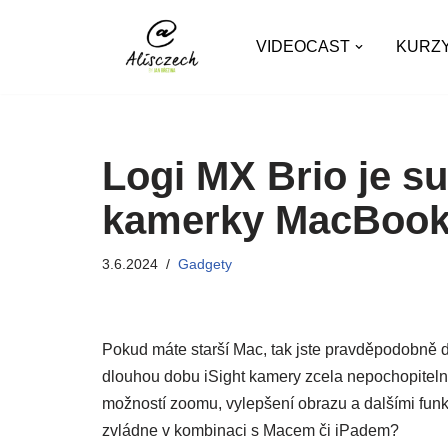
VIDEOCAST
KURZ
Přeskočit
na
obsah
Logi MX Brio je s
kamerky MacBooků 
3.6.2024
Gadgety
Pokud máte starší Mac, tak jste pravděpodobně 
dlouhou dobu iSight kamery zcela nepochopiteln
možností zoomu, vylepšení obrazu a dalšími fun
zvládne v kombinaci s Macem či iPadem?