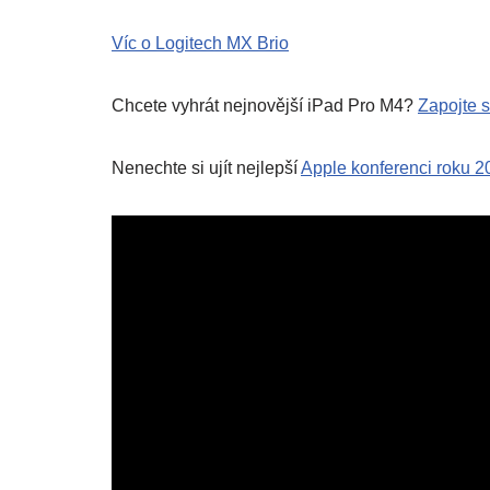
Víc o Logitech MX Brio
Chcete vyhrát nejnovější iPad Pro M4?
Zapojte 
Nenechte si ujít nejlepší
Apple konferenci roku 2