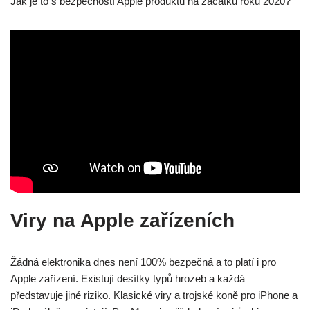
Jak je to s bezpečností Apple produktů na začátku roku 2020?
Viry na Apple zařízeních
Žádná elektronika dnes není 100% bezpečná a to platí i pro
Apple zařízení. Existují desítky typů hrozeb a každá
představuje jiné riziko. Klasické viry a trojské koně pro iPhone a