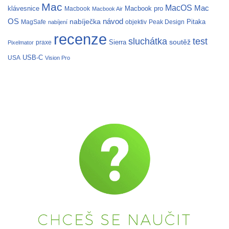
Mac
MacOS
Mac
klávesnice
Macbook pro
Macbook
Macbook Air
OS
nabíječka
návod
Pitaka
MagSafe
objektiv
Peak Design
nabíjení
recenze
test
sluchátka
soutěž
Sierra
praxe
Pixelmator
USB-C
USA
Vision Pro