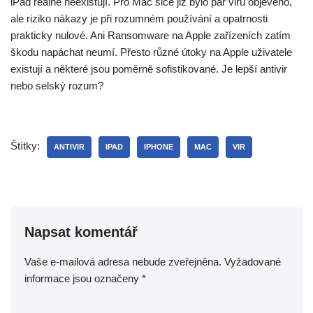
iPad reálně neexistují. Pro Mac sice již bylo pár virů objeveno,
ale riziko nákazy je při rozumném používání a opatrnosti
prakticky nulové. Ani Ransomware na Apple zařízeních zatím
škodu napáchat neumí. Přesto různé útoky na Apple uživatele
existují a některé jsou poměrně sofistikované. Je lepší antivir
nebo selský rozum?
Štítky:
ANTIVIR
IPAD
IPHONE
MAC
VIR
Napsat komentář
Vaše e-mailová adresa nebude zveřejněna.
Vyžadované
informace jsou označeny
*