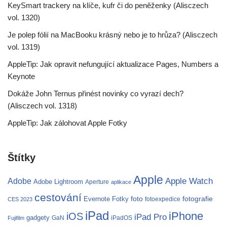
KeySmart trackery na klíče, kufr či do peněženky (Alisczech
vol. 1320)
Je polep fólií na MacBooku krásný nebo je to hrůza? (Alisczech
vol. 1319)
AppleTip: Jak opravit nefungující aktualizace Pages, Numbers a
Keynote
Dokáže John Ternus přinést novinky co vyrazí dech?
(Alisczech vol. 1318)
AppleTip: Jak zálohovat Apple Fotky
Štítky
Apple
Apple Watch
Adobe
Adobe Lightroom
Aperture
aplikace
cestování
fotografie
Evernote
Fotky
foto
fotoexpedice
CES 2023
iPad
iPhone
iOS
iPad Pro
gadgety
GaN
iPadOS
Fujifilm