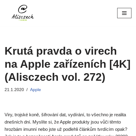
Přeskočit
na
obsah
Krutá pravda o virech
na Apple zařízeních [4K]
(Alisczech vol. 272)
21.1.2020
Apple
Viry, trojské koně, šifrování dat, vydírání, to všechno je realita
dnešních dní. Myslíte si, že Apple produkty jsou vůči těmto
hrozbám imunní nebo jste už podlehli článkům tvrdícím opak?