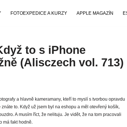
Y
FOTOEXPEDICE A KURZY
APPLE MAGAZÍN
E
Když to s iPhone
ně (Alisczech vol. 713)
ografy a hlavně kameramany, kteří to myslí s tvorbou opravdu
znáte to. Když už jsem byl na eshopu a měl otevřený košík,
pouzdro. A musím říct, že nelituju. Je vidět, že na tom pracovali
to má fakt hodně.