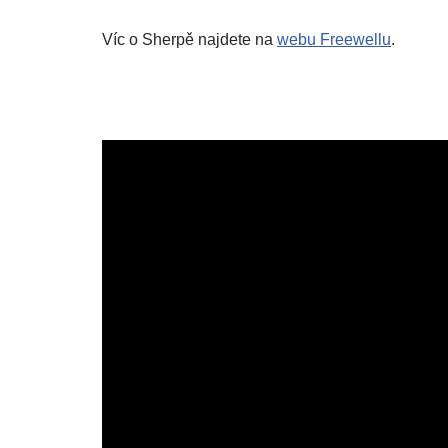
Víc o Sherpě najdete na
webu Freewellu
.