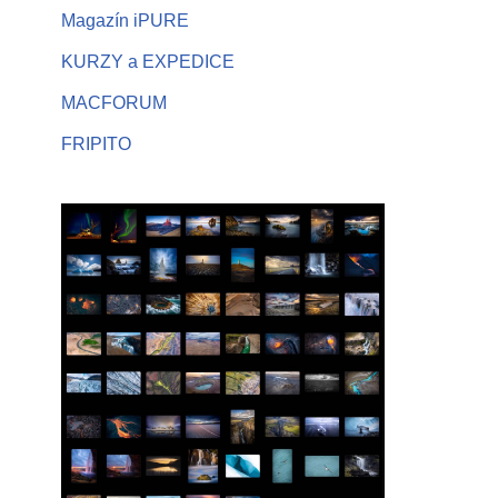
Magazín iPURE
KURZY a EXPEDICE
MACFORUM
FRIPITO