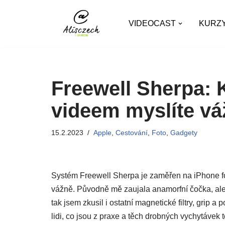
VIDEOCAST
KURZ
Přeskočit
na
obsah
Freewell Sherpa: 
videem myslíte váž
15.2.2023
Apple
,
Cestování
,
Foto
,
Gadgety
Systém Freewell Sherpa je zaměřen na iPhone fot
vážně. Původně mě zaujala anamorfní čočka, ale 
tak jsem zkusil i ostatní magnetické filtry, grip a 
lidi, co jsou z praxe a těch drobných vychytávek 