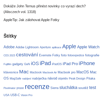
Dokáže John Ternus přinést novinky co vyrazí dech?
(Alisczech vol. 1318)
AppleTip: Jak zálohovat Apple Fotky
Štítky
Apple
Apple Watch
Adobe
Adobe Lightroom
Aperture
aplikace
cestování
fotografie
Evernote
Fotky
foto
fotoexpedice
CES 2023
iPad
iPhone
iOS
iPad Pro
gadgety
GaN
iPadOS
Fujifilm
Mac
MacOS
Mac
klávesnice
Macbook pro
Macbook
Macbook Air
OS
nabíječka
návod
Pitaka
MagSafe
objektiv
Peak Design
nabíjení
recenze
test
sluchátka
soutěž
Sierra
praxe
Pixelmator
USB-C
USA
Vision Pro