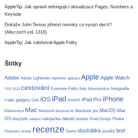
AppleTip: Jak opravit nefungující aktualizace Pages, Numbers a
Keynote
Dokáže John Ternus přinést novinky co vyrazí dech?
(Alisczech vol. 1318)
AppleTip: Jak zálohovat Apple Fotky
Štítky
Apple
Apple Watch
Adobe
Adobe Lightroom
Aperture
aplikace
cestování
fotografie
Evernote
Fotky
foto
fotoexpedice
CES 2023
iPad
iPhone
iOS
iPad Pro
gadgety
GaN
iPadOS
Fujifilm
Mac
MacOS
Mac
klávesnice
Macbook pro
Macbook
Macbook Air
OS
nabíječka
návod
Pitaka
MagSafe
objektiv
Peak Design
nabíjení
recenze
test
sluchátka
soutěž
Sierra
praxe
Pixelmator