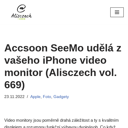
Přeskočit
na
obsah
Accsoon SeeMo udělá z
vašeho iPhone video
monitor (Alisczech vol.
669)
23.11.2022
Apple
,
Foto
,
Gadgety
Video monitory jsou poměrně drahá záležitost a ty s kvalitním
displejem a rozumnou funkční výbavou dvojnásob. Co když