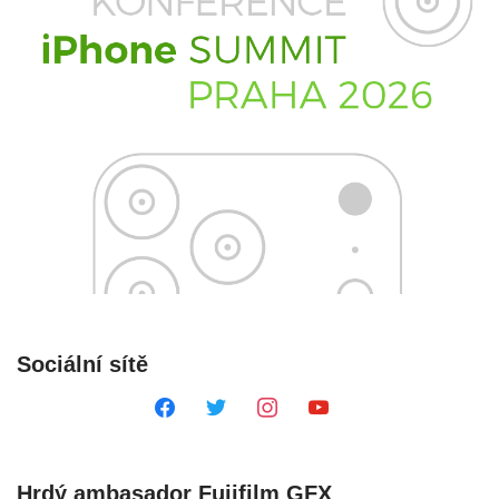
Sociální sítě
Hrdý ambasador Fujifilm GFX