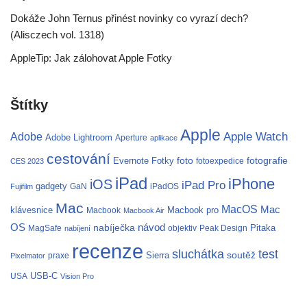
Dokáže John Ternus přinést novinky co vyrazí dech?
(Alisczech vol. 1318)
AppleTip: Jak zálohovat Apple Fotky
Štítky
Apple
Apple Watch
Adobe
Adobe Lightroom
Aperture
aplikace
cestování
fotografie
Evernote
Fotky
foto
fotoexpedice
CES 2023
iPad
iPhone
iOS
iPad Pro
gadgety
GaN
iPadOS
Fujifilm
Mac
MacOS
Mac
klávesnice
Macbook pro
Macbook
Macbook Air
OS
nabíječka
návod
Pitaka
MagSafe
objektiv
Peak Design
nabíjení
recenze
test
sluchátka
soutěž
Sierra
praxe
Pixelmator
USB-C
USA
Vision Pro