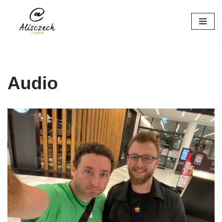
Přeskočit
na
obsah
Audio