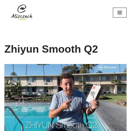
Přeskočit
na
obsah
Zhiyun Smooth Q2