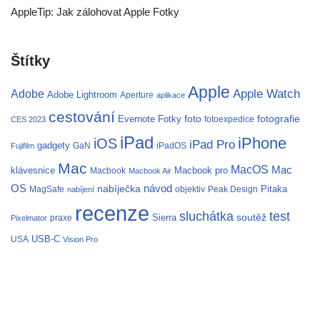
AppleTip: Jak zálohovat Apple Fotky
Štítky
Apple
Apple Watch
Adobe
Adobe Lightroom
Aperture
aplikace
cestování
fotografie
Evernote
Fotky
foto
fotoexpedice
CES 2023
iPad
iPhone
iOS
iPad Pro
gadgety
GaN
iPadOS
Fujifilm
Mac
MacOS
Mac
klávesnice
Macbook pro
Macbook
Macbook Air
OS
nabíječka
návod
Pitaka
MagSafe
objektiv
Peak Design
nabíjení
recenze
test
sluchátka
soutěž
Sierra
praxe
Pixelmator
USB-C
USA
Vision Pro