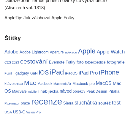
Dokáže John Ternus přinést novinky co vyrazí dech?
(Alisczech vol. 1318)
AppleTip: Jak zálohovat Apple Fotky
Štítky
Apple
Apple Watch
Adobe
Adobe Lightroom
Aperture
aplikace
cestování
fotografie
Evernote
Fotky
foto
fotoexpedice
CES 2023
iPad
iPhone
iOS
iPad Pro
gadgety
GaN
iPadOS
Fujifilm
Mac
MacOS
Mac
klávesnice
Macbook pro
Macbook
Macbook Air
OS
nabíječka
návod
Pitaka
MagSafe
objektiv
Peak Design
nabíjení
recenze
test
sluchátka
soutěž
Sierra
praxe
Pixelmator
USB-C
USA
Vision Pro