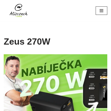
Přeskočit
na
obsah
Zeus 270W