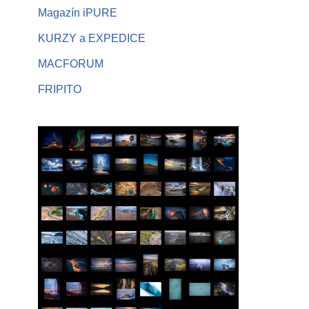
Magazín iPURE
KURZY a EXPEDICE
MACFORUM
FRIPITO