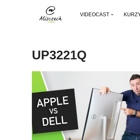
VIDEOCAST
KURZ
Přeskočit
na
obsah
UP3221Q