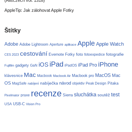
(Alisczech vol. 1318)
AppleTip: Jak zálohovat Apple Fotky
Štítky
Apple
Apple Watch
Adobe
Adobe Lightroom
Aperture
aplikace
cestování
fotografie
Evernote
Fotky
foto
fotoexpedice
CES 2023
iPad
iPhone
iOS
iPad Pro
gadgety
GaN
iPadOS
Fujifilm
Mac
MacOS
Mac
klávesnice
Macbook pro
Macbook
Macbook Air
OS
nabíječka
návod
Pitaka
MagSafe
objektiv
Peak Design
nabíjení
recenze
test
sluchátka
soutěž
Sierra
praxe
Pixelmator
USB-C
USA
Vision Pro