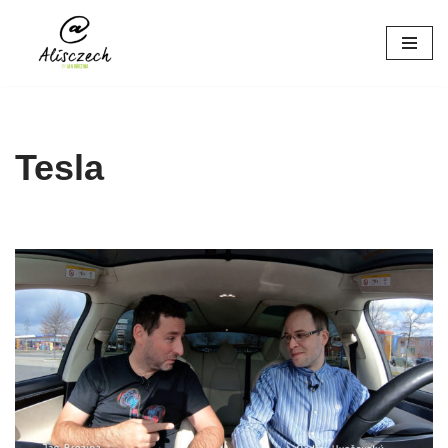
Přeskočit
na
obsah
Tesla