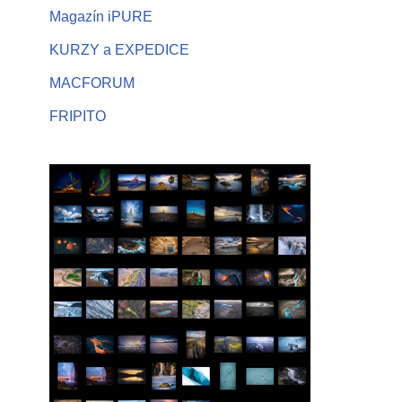
Magazín iPURE
KURZY a EXPEDICE
MACFORUM
FRIPITO