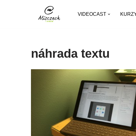
VIDEOCAST
KURZ
Přeskočit
na
obsah
náhrada textu