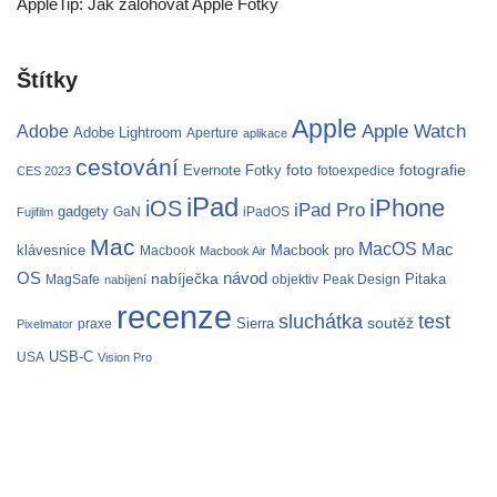
AppleTip: Jak zálohovat Apple Fotky
Štítky
Apple
Apple Watch
Adobe
Adobe Lightroom
Aperture
aplikace
cestování
fotografie
Evernote
Fotky
foto
fotoexpedice
CES 2023
iPad
iPhone
iOS
iPad Pro
gadgety
GaN
iPadOS
Fujifilm
Mac
MacOS
Mac
klávesnice
Macbook pro
Macbook
Macbook Air
OS
nabíječka
návod
Pitaka
MagSafe
objektiv
Peak Design
nabíjení
recenze
test
sluchátka
soutěž
Sierra
praxe
Pixelmator
USB-C
USA
Vision Pro