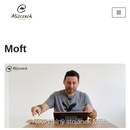
Přeskočit
na
obsah
Moft