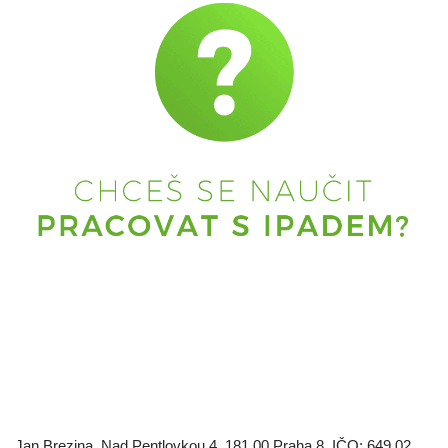
Jan Brezina, Nad Pentlovkou 4, 181 00 Praha 8, IČO: 649 02