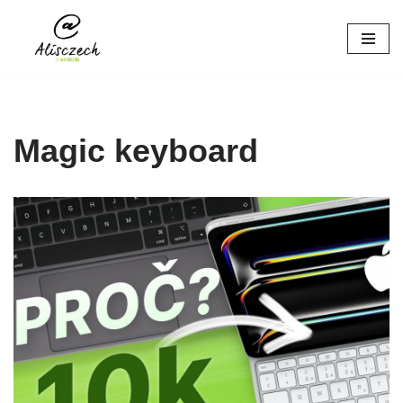
Přeskočit
na
obsah
Magic keyboard