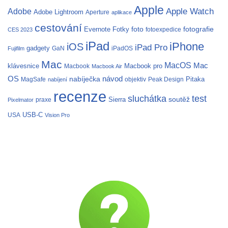
Apple
Apple Watch
Adobe
Adobe Lightroom
Aperture
aplikace
cestování
fotografie
Evernote
Fotky
foto
fotoexpedice
CES 2023
iPad
iPhone
iOS
iPad Pro
gadgety
GaN
iPadOS
Fujifilm
Mac
MacOS
Mac
klávesnice
Macbook pro
Macbook
Macbook Air
OS
nabíječka
návod
Pitaka
MagSafe
objektiv
Peak Design
nabíjení
recenze
test
sluchátka
soutěž
Sierra
praxe
Pixelmator
USB-C
USA
Vision Pro