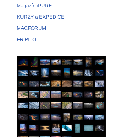
Magazín iPURE
KURZY a EXPEDICE
MACFORUM
FRIPITO