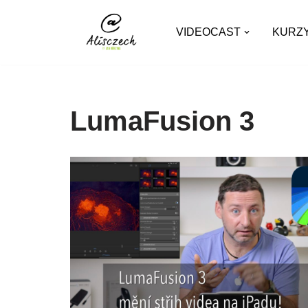
VIDEOCAST
KURZ
Přeskočit
na
obsah
LumaFusion 3