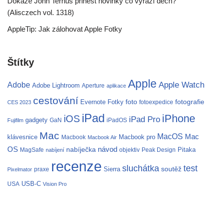
Dokáže John Ternus přinést novinky co vyrazí dech?
(Alisczech vol. 1318)
AppleTip: Jak zálohovat Apple Fotky
Štítky
Apple
Apple Watch
Adobe
Adobe Lightroom
Aperture
aplikace
cestování
fotografie
Evernote
Fotky
foto
fotoexpedice
CES 2023
iPad
iPhone
iOS
iPad Pro
gadgety
GaN
iPadOS
Fujifilm
Mac
MacOS
Mac
klávesnice
Macbook pro
Macbook
Macbook Air
OS
nabíječka
návod
Pitaka
MagSafe
objektiv
Peak Design
nabíjení
recenze
test
sluchátka
soutěž
Sierra
praxe
Pixelmator
USB-C
USA
Vision Pro