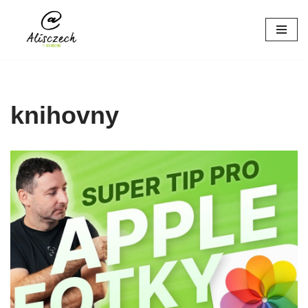
Přeskočit
na
obsah
knihovny