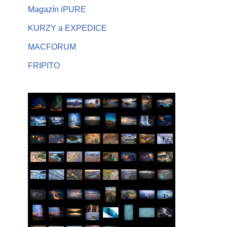
Magazín iPURE
KURZY a EXPEDICE
MACFORUM
FRIPITO