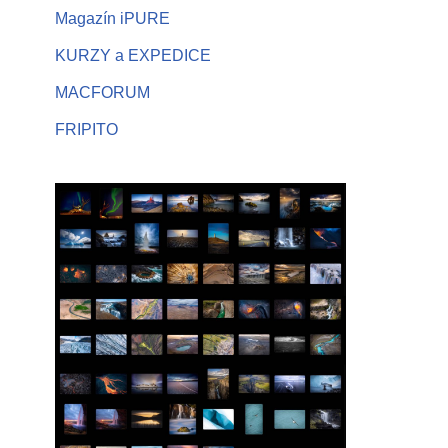
Magazín iPURE
KURZY a EXPEDICE
MACFORUM
FRIPITO