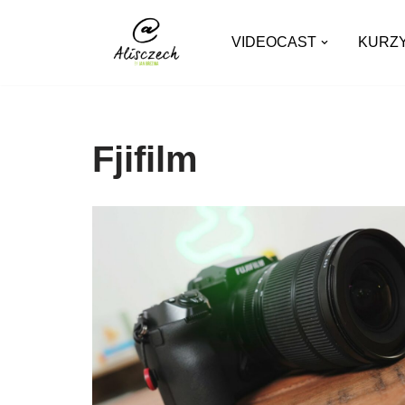
VIDEOCAST
KURZ
Přeskočit
na
obsah
Fjifilm