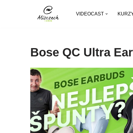
VIDEOCAST
KURZ
Přeskočit
na
obsah
Bose QC Ultra Ea