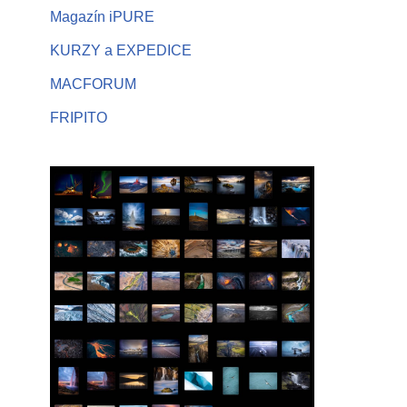
Magazín iPURE
KURZY a EXPEDICE
MACFORUM
FRIPITO