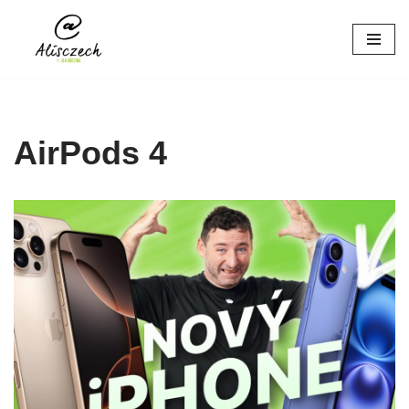
Přeskočit
na
obsah
AirPods 4