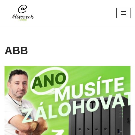
Přeskočit
na
obsah
ABB