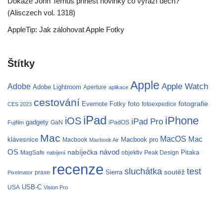
Dokáže John Ternus přinést novinky co vyrazí dech?
(Alisczech vol. 1318)
AppleTip: Jak zálohovat Apple Fotky
Štítky
Apple
Apple Watch
Adobe
Adobe Lightroom
Aperture
aplikace
cestování
fotografie
Evernote
Fotky
foto
fotoexpedice
CES 2023
iPad
iPhone
iOS
iPad Pro
gadgety
GaN
iPadOS
Fujifilm
Mac
MacOS
Mac
klávesnice
Macbook pro
Macbook
Macbook Air
OS
nabíječka
návod
Pitaka
MagSafe
objektiv
Peak Design
nabíjení
recenze
test
sluchátka
soutěž
Sierra
praxe
Pixelmator
USB-C
USA
Vision Pro