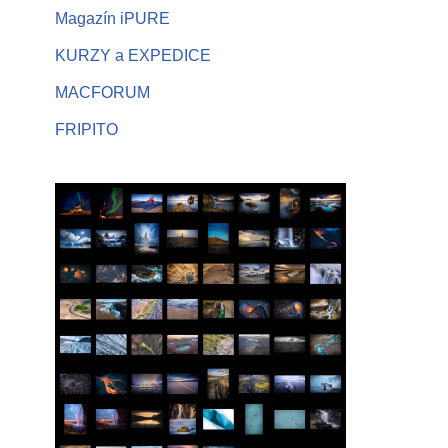
Magazín iPURE
KURZY a EXPEDICE
MACFORUM
FRIPITO