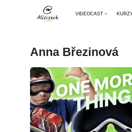
VIDEOCAST
KURZ
Přeskočit
na
obsah
Anna Březinová