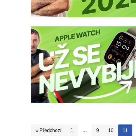
« Předchozí
1
…
9
10
11